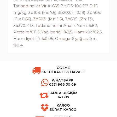
Tatlandırıcılar Vit A: 655 Bit D3: 100 ??? E: 15
mg/kg: 3b103: (Fe: 7.6) 3b202: (I: 0.19), 3b405:
(Cu: 0.66), 3b503: (Mn: 1.5), 3b605: (Zn: 13),
3a370: 413, Tatlandırıcılar Analiz Nem: %82,
Protein: %11,5, Yağ içeriği: %2,5, Ham kül: %2,5,
Ham diyet lifi: %0,05, Omega-6 yağ asitleri:
%0,4.
ÖDEME
KREDİ KARTI & HAVALE
WHATSAPP
0551 966 30 09
İADE & DEĞİŞİM
14 Gün
KARGO
SÜRAT KARGO