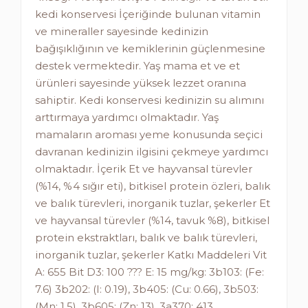
kedi konservesi İçeriğinde bulunan vitamin
ve mineraller sayesinde kedinizin
bağışıklığının ve kemiklerinin güçlenmesine
destek vermektedir. Yaş mama et ve et
ürünleri sayesinde yüksek lezzet oranına
sahiptir. Kedi konservesi kedinizin su alımını
arttırmaya yardımcı olmaktadır. Yaş
mamaların aroması yeme konusunda seçici
davranan kedinizin ilgisini çekmeye yardımcı
olmaktadır. İçerik Et ve hayvansal türevler
(%14, %4 sığır eti), bitkisel protein özleri, balık
ve balık türevleri, inorganik tuzlar, şekerler Et
ve hayvansal türevler (%14, tavuk %8), bitkisel
protein ekstraktları, balık ve balık türevleri,
inorganik tuzlar, şekerler Katkı Maddeleri Vit
A: 655 Bit D3: 100 ??? E: 15 mg/kg: 3b103: (Fe:
7.6) 3b202: (I: 0.19), 3b405: (Cu: 0.66), 3b503:
(Mn: 1.5), 3b605: (Zn: 13), 3a370: 413,