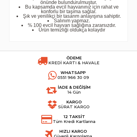
önünde bulundurulmuştur.
Bu kapsamda evcil hayvanınız için rahat ve
konforlu bir taşıma sağlar.
Şık ve yenilikçi bir tasarım anlayışına sahiptir.
Salınım yapmaz.
% 100 evcil hayvan sağlığına zararsızdır.
Ürün temizliği oldukça kolaydır
ÖDEME
KREDİ KARTI & HAVALE
WHATSAPP
0551 966 30 09
İADE & DEĞİŞİM
14 Gün
KARGO
SÜRAT KARGO
12 TAKSİT
Tüm Kredi Kartlarına
HIZLI KARGO
Güvenli Kargolama