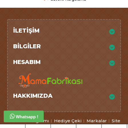
İLETIŞIM
BILGILER
HESABIM
HAKKIMIZDA
Whatsapp !
Ortaklık Programı
Hediye Çeki
Markalar
Site
Haritası
İletişim