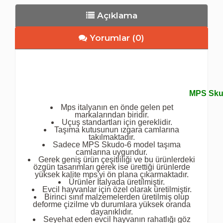
Açıklama
Yorumlar (0)
MPS Skud
Mps italyanın en önde gelen pet
markalarından biridir.
Uçuş standartları için gereklidir.
Taşıma kutusunun ızgara camlarına
takılmaktadır.
Sadece MPS Skudo-6 model taşıma
camlarına uygundur.
Gerek geniş ürün çeşitliliği ve bu ürünlerdeki
özgün tasarımları gerek ise ürettiği ürünlerde
yüksek kalite mps'yi ön plana çıkarmaktadır.
Ürünler İtalyada üretilmiştir.
Evcil hayvanlar için özel olarak üretilmiştir.
Birinci sınıf malzemelerden üretilmiş olup
deforme çizilme vb durumlara yüksek oranda
dayanıklıdır.
Seyehat eden evcil hayvanın rahatlığı göz