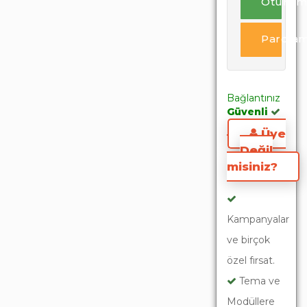
Oturum
Parola
Bağlantınız
Güvenli
Üye
Değil
misiniz?
Kampanyalar
ve birçok
özel fırsat.
Tema ve
Modüllere