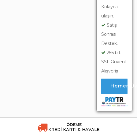
Kolayca
ulaşın.
Satış
Sonrası
Destek.
256 bit
SSL Güvenli
Alışveriş
Hemen Üy
ÖDEME
KREDİ KARTI & HAVALE