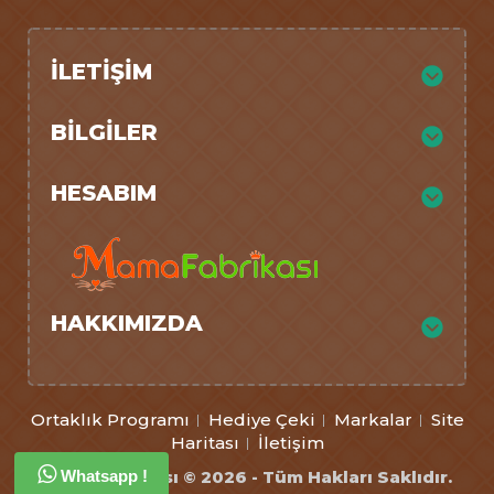
İLETIŞIM
BILGILER
HESABIM
HAKKIMIZDA
Ortaklık Programı
Hediye Çeki
Markalar
Site
Haritası
İletişim
Mamafabrikası © 2026 - Tüm Hakları Saklıdır.
Whatsapp !