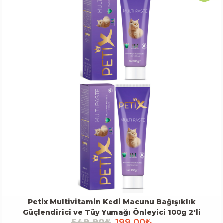
Petix Multivitamin Kedi Macunu Bağışıklık
Güçlendirici ve Tüy Yumağı Önleyici 100g 2'li
549,90₺
199,00₺