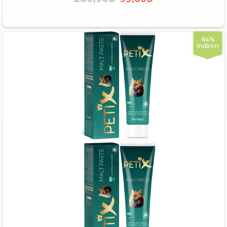
İNCELE
64%
İndirim