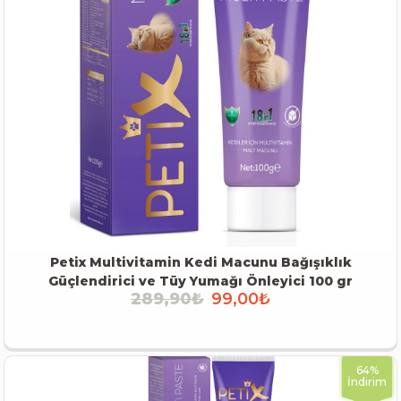
Petix Multivitamin Kedi Macunu Bağışıklık
Güçlendirici ve Tüy Yumağı Önleyici 100 gr
289,90₺
99,00₺
İNCELE
64%
İndirim