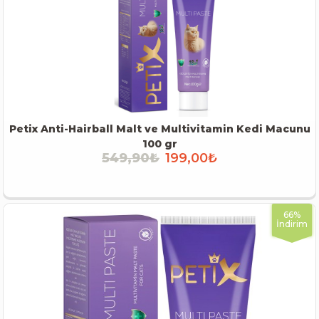
Petix Anti-Hairball Malt ve Multivitamin Kedi Macunu
100 gr
549,90₺
199,00₺
İNCELE
66%
İndirim