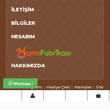
İLETIŞIM
BILGILER
HESABIM
HAKKIMIZDA
Whatsapp !
Ortaklık Programı
Hediye Çeki
Markalar
Site
Haritası
İletişim
Mamafabrikası © 2026 - Tüm Hakları Saklıdır.