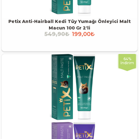
Petix Anti-Hairball Kedi Tüy Yumağı Önleyici Malt
Macun 100 Gr 2'li
549,90₺
199,00₺
İNCELE
64%
İndirim