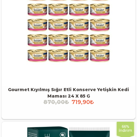
Gourmet Kıyılmış Sığır Etli Konserve Yetişkin Kedi
Maması 24 X 85 G
870,00₺
719,90₺
İNCELE
66%
İndirim