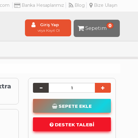
.com
Banka Hesaplarımız
Blog
Bize Ulaşın
Giriş Yap
0
Sepetim
veya Kayıt Ol
xtra
SEPETE EKLE
DESTEK TALEBI