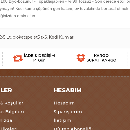
100 Biyo-bozunur - Topaklaşabilen - % 99 Tozsuz - Son derece etkili bi
mayın! Kedi kumu çöpünün geri kalanı, ev tuvaletinde bertaraf etmek i
tiğinizden emin olun.
6x5 Lt
,
biokatspelet5ltx6
,
Kedi Kumları
İADE & DEĞİŞİM
KARGO
14 Gün
SÜRAT KARGO
ILER
HESABIM
 & Koşullar
Hesabım
t Bilgileri
Siparişlerim
mızda
İletişim
 İlkeleri
Bülten Aboneliği