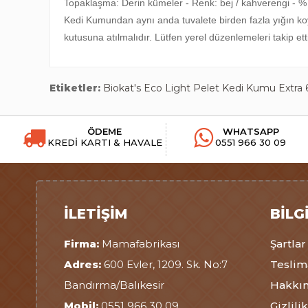
Topaklaşma: Derin kümeler - Renk: bej / kahverengi - % 
Kedi Kumundan aynı anda tuvalete birden fazla yığın koy
kutusuna atılmalıdır. Lütfen yerel düzenlemeleri takip et
Etiketler:
Biokat's Eco Light Pelet Kedi Kumu Extra 
ÖDEME
WHATSAPP
KREDİ KARTI & HAVALE
0551 966 30 09
İLETIŞIM
BILG
Firma:
Mamafabrikası
Şartlar
Adres:
600 Evler, 1209. Sk. No:7
Teslima
Bandırma/Balıkesir
Hakkı
Mobil:
0551 966 30 09
Gizlilik