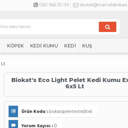
0551 966 30 09
destek@mamafabrikasi
KÖPEK
KEDİ KUMU
KEDİ
KUŞ
 Lt
Biokat's Eco Light Pelet Kedi Kumu E
6x5 Lt
Ürün Kodu :
biokatspeletextra5ltx6
Yorum Sayısı :
0