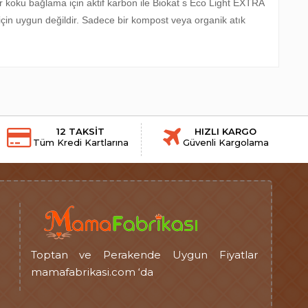
r koku bağlama için aktif karbon ile Biokat s Eco Light EXTRA
çin uygun değildir. Sadece bir kompost veya organik atık
12 TAKSİT
HIZLI KARGO
Tüm Kredi Kartlarına
Güvenli Kargolama
Toptan ve Perakende Uygun Fiyatlar
mamafabrikasi.com ‘da