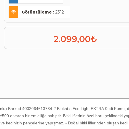
Görüntüleme :
2312
2.099,00₺
bonlu) Barkod:4002064613734-2 Biokat s Eco Light EXTRA Kedi Kumu, doğa
00 e varan bir emiciliğe sahiptir. Bitki liflerinin özel boru şeklindeki
e kedinizin pençelerine yapışmaz. - Doğal bitki liflerinden oluşan kedi 