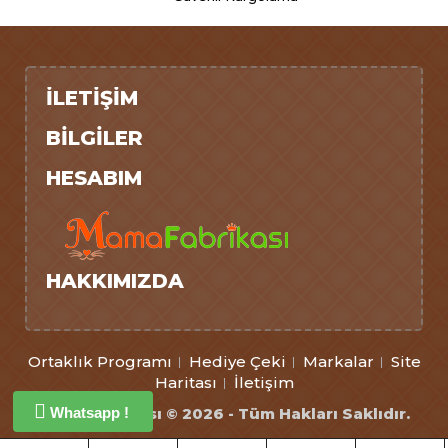
İLETIŞIM
BILGILER
HESABIM
HAKKIMIZDA
Ortaklık Programı
Hediye Çeki
Markalar
Site
Haritası
İletişim
Whatsapp !
Mamafabrikası © 2026 - Tüm Hakları Saklıdır.