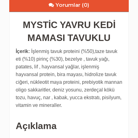
Yorumlar (0)
MYSTIC YAVRU KEDI
MAMASI TAVUKLU
İçerik:
İşlenmiş tavuk proteini (%50),taze tavuk
eti (%10) pirinç (%30), bezelye , tavuk yağı,
patates, lif , hayvansal yağlar, işlenmiş
hayvansal protein, bira mayası, hidrolize tavuk
ciğeri, nükleotit maya proteini, prebiyotik mannan
oligo sakkaritler, deniz yosunu, zerdeçal kökü
tozu, havuç, nar , kabak, yucca ekstratı, pisilyum,
vitamin ve mineraller.
Açıklama