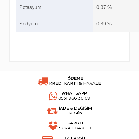
Potasyum
0,87 %
Sodyum
0,39 %
ÖDEME
KREDİ KARTI & HAVALE
WHATSAPP
0551 966 30 09
İADE & DEĞİŞİM
14 Gün
KARGO
SÜRAT KARGO
12 TAKSİT