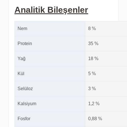
Analitik Bileşenler
Nem
8 %
Protein
35 %
Yağ
18 %
Kül
5 %
Selüloz
3 %
Kalsiyum
1,2 %
Fosfor
0,88 %