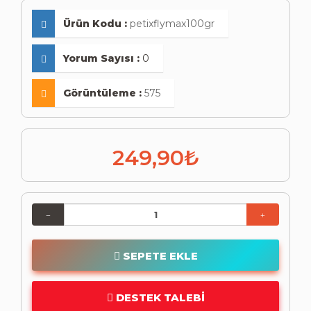
Ürün Kodu :
petixflymax100gr
Yorum Sayısı :
0
Görüntüleme :
575
249,90₺
SEPETE EKLE
DESTEK TALEBI