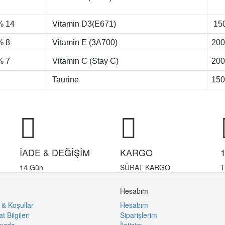
% 14
Vitamin D3(E671)
150
% 8
Vitamin E (3A700)
200
% 7
Vitamin C (Stay C)
200
Taurine
150
İADE & DEĞİŞİM
KARGO
14 Gün
SÜRAT KARGO
T
Hesabım
 & Koşullar
Hesabım
t Bilgileri
Siparişlerim