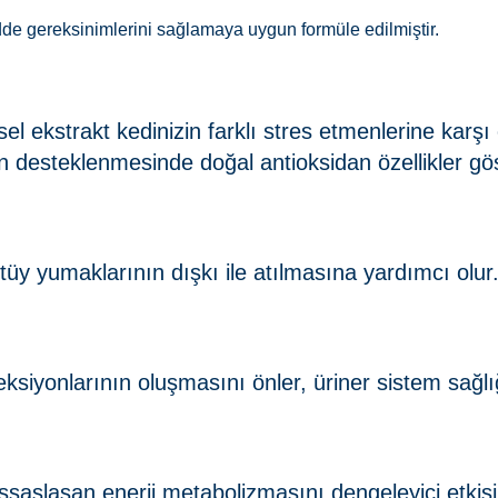
adde gereksinimlerini sağlamaya uygun formüle edilmiştir.
kisel ekstrakt kedinizin farklı stres etmenlerine karş
 desteklenmesinde doğal antioksidan özellikler gös
n tüy yumaklarının dışkı ile atılmasına yardımcı olur
nfeksiyonlarının oluşmasını önler, üriner sistem sağlı
assaslaşan enerji metabolizmasını dengeleyici etkisi 