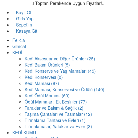
Toptan Perakende Uygun Fiyatlar!...
Kayıt Ol
Giriş Yap
Sepetim
Kasaya Git
Felicia
Gimcat
KEDİ
Kedi Aksesuar ve Diğer Ürünler (25)
Kedi Bakım Ürünleri (5)
Kedi Konserve ve Yaş Mamaları (45)
Kedi Konservesi (0)
Kedi Maması (97)
Kedi Maması, Konservesi ve Ödülü (140)
Kedi Ödül Maması (60)
Ödül Mamaları, Ek Besinler (77)
Taraklar ve Bakım & Sağlık (2)
Taşıma Çantaları ve Tasmalar (12)
Tırmalama Tahtası ve Evleri (1)
Tırmalamalar, Yataklar ve Evler (3)
KEDİ KUMU