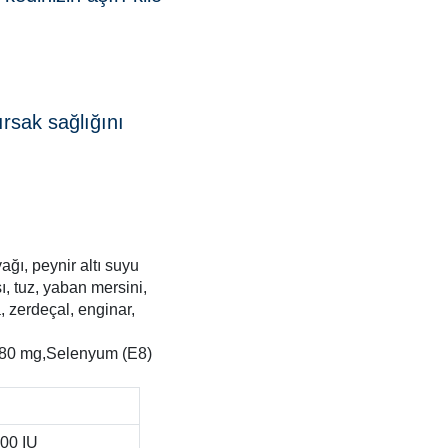
ırsak sağlığını
ağı, peynir altı suyu
sı, tuz, yaban mersini,
, zerdeçal, enginar,
 180 mg,Selenyum (E8)
00 IU