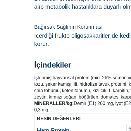
alıp metabolik hastalıklara duyarlı ol
Bağırsak Sağlının Korunması
İçerdiği frukto oligosakkaritler de ked
korur.
İçindekiler
İşlenmiş hayvansal protein (min. 26% somon ve ham
tozu, şeker kamışı lifi, hidrolize tavuk proteini,
chia tohumu, keten tohumu, kızılcık, L-karnitin
zeytin, kırmızı soğan, böğürtlen, domates, karpuz
MİNERALLER/kg:
Demir (E1) 200 mg, İyot (E
0,3 mg.
BESİN DEĞERLERİ
Ham Protein