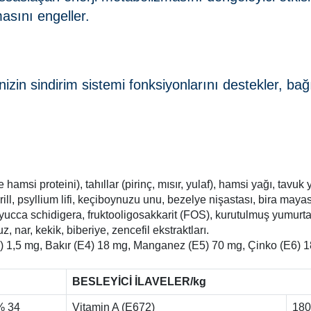
masını engeller.
inizin sindirim sistemi fonksiyonlarını destekler, bağ
si proteini), tahıllar (pirinç, mısır, yulaf), hamsi yağı, tavuk y
 krill, psyllium lifi, keçiboynuzu unu, bezelye nişastası, bira maya
, yucca schidigera, fruktooligosakkarit (FOS), kurutulmuş yumurta
, nar, kekik, biberiye, zencefil ekstraktları.
2) 1,5 mg, Bakır (E4) 18 mg, Manganez (E5) 70 mg, Çinko (E6)
BESLEYİCİ İLAVELER/kg
% 34
Vitamin A (E672)
180