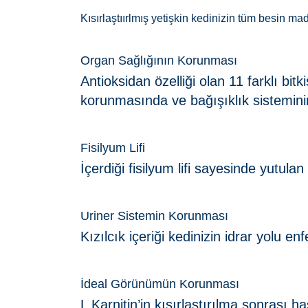
Kısırlaştıırlmış yetişkin kedinizin tüm besin m
Organ Sağlığının Korunması
Antioksidan özelliği olan 11 farklı bit
korunmasında ve bağışıklık sisteminin
Fisilyum Lifi
İçerdiği fisilyum lifi sayesinde yutula
Uriner Sistemin Korunması
Kızılcık içeriği kedinizin idrar yolu e
İdeal Görünümün Korunması
L Karnitin’in kısırlaştırılma sonrası h