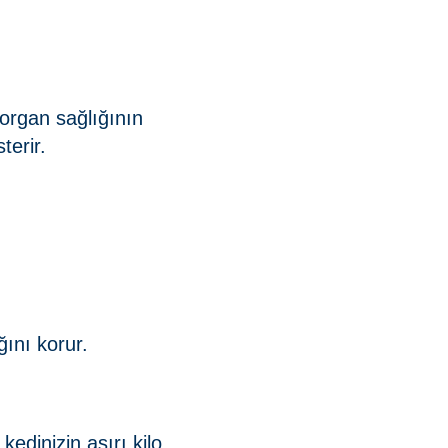
ı organ sağlığının
terir.
.
ğını korur.
kedinizin aşırı kilo