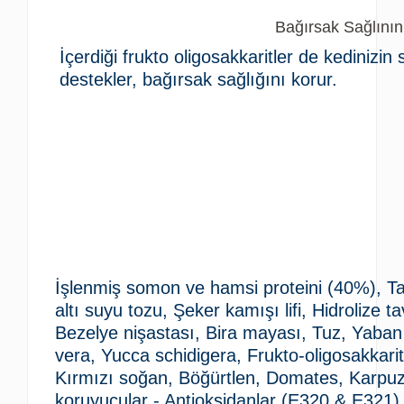
Bağırsak Sağlını
İçerdiği frukto oligosakkaritler de kedinizin 
destekler, bağırsak sağlığını korur.
İşlenmiş somon ve hamsi proteini (40%), Tahı
altı suyu tozu, Şeker kamışı lifi, Hidrolize 
Bezelye nişastası, Bira mayası, Tuz, Yaban
vera, Yucca schidigera, Frukto-oligosakkari
Kırmızı soğan, Böğürtlen, Domates, Karpuz, 
koruyucular - Antioksidanlar (E320 & E321)