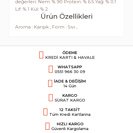
değerleri: Nem: % 90 Protein: % 6.5 Yağ: % 0.1
Lif: % 1 Kül: % 2
Ürün Özellikleri
Aroma : Karışık , Form : Sıvı ,
ÖDEME
KREDİ KARTI & HAVALE
WHATSAPP
0551 966 30 09
İADE & DEĞİŞİM
14 Gün
KARGO
SÜRAT KARGO
12 TAKSİT
Tüm Kredi Kartlarına
HIZLI KARGO
Güvenli Kargolama