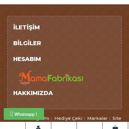
İLETIŞIM
BILGILER
HESABIM
HAKKIMIZDA
Whatsapp !
Ortaklık Programı
Hediye Çeki
Markalar
Site
Haritası
İletişim