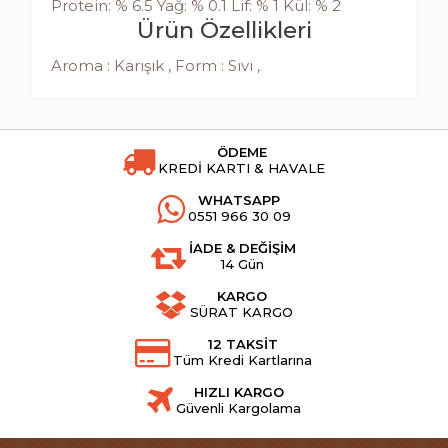
Protein: % 6.5 Yağ: % 0.1 Lif: % 1 Kül: % 2
Ürün Özellikleri
Aroma : Karışık , Form : Sıvı ,
ÖDEME
KREDİ KARTI & HAVALE
WHATSAPP
0551 966 30 09
İADE & DEĞİŞİM
14 Gün
KARGO
SÜRAT KARGO
12 TAKSİT
Tüm Kredi Kartlarına
HIZLI KARGO
Güvenli Kargolama