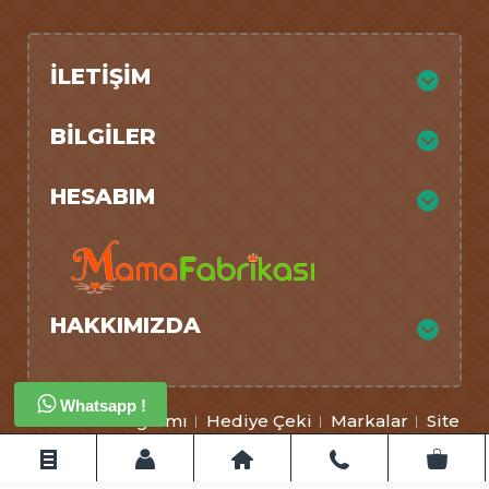
İLETIŞIM
BILGILER
HESABIM
HAKKIMIZDA
Whatsapp !
Ortaklık Programı
Hediye Çeki
Markalar
Site
Haritası
İletişim
Mamafabrikası © 2026 - Tüm Hakları Saklıdır.