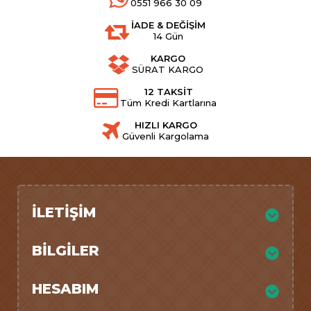
0551 966 30 09
İADE & DEĞİŞİM
14 Gün
KARGO
SÜRAT KARGO
12 TAKSİT
Tüm Kredi Kartlarına
HIZLI KARGO
Güvenli Kargolama
İLETIŞIM
BILGILER
HESABIM